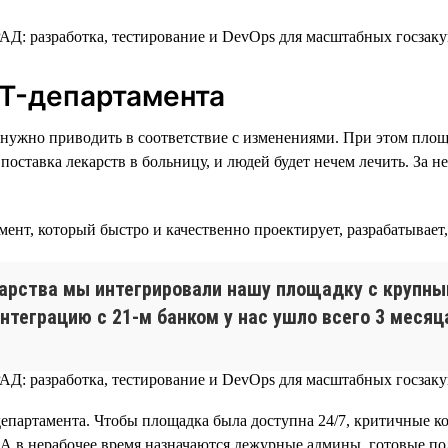
IT-департамента
в нужно приводить в соответствие с изменениями. При этом пло
оставка лекарств в больницу, и людей будет нечем лечить. За н
нт, который быстро и качественно проектирует, разрабатывает,
дарства мы интегрировали нашу площадку с крупны
нтеграцию с 21-м банком у нас ушло всего 3 месяц
департамента. Чтобы площадка была доступна 24/7, критичные к
. А в нерабочее время назначаются дежурные админы, готовые п