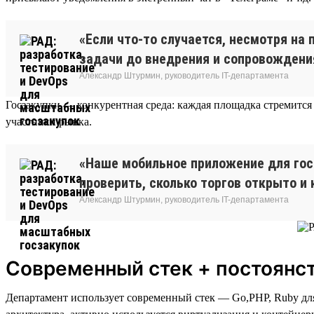
«Если что-то случается, несмотря на
задачи до внедрения и сопровождени
Александр Штурмин, руководитель IT-департамента
Госзакупки — конкурентная среда: каждая площадка стремится 
участники рынка.
«Наше мобильное приложение для гос
проверить, сколько торгов открыто и 
Александр Штурмин, руководитель IT-департамента
Современный стек + постоянст
Департамент использует современный стек — Go,PHP, Ruby дл