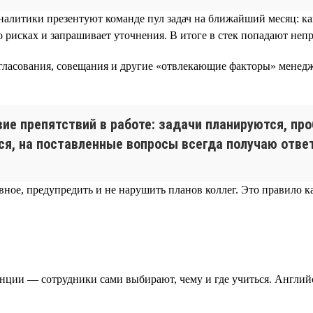
аналитики презентуют команде пул задач на ближайший месяц: к
о рисках и запрашивает уточнения. В итоге в стек попадают неп
гласования, совещания и другие «отвлекающие факторы» менеджм
вие препятствий в работе: задачи планируются, п
я, на поставленные вопросы всегда получаю ответ
вное, предупредить и не нарушить планов коллег. Это правило 
енции — сотрудники сами выбирают, чему и где учиться. Англий