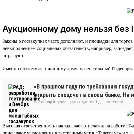
Аукционному дому нельзя без 
Законы о госзакупках часто дополняют, и площадки для торго
невыполнением социальных обязательств, например, запоздает п
штрафуют.
Именно поэтому аукционному дому нужен сильный IT-департаме
«В прошлом году по требованию госу
открыть спецсчет в своем банке. На и
Александр Штурмин, руководитель IT-департамента
Высокая ответственность накладывает отпечаток на работу IT-
присылают уведомления в экстренный чат в «Телеграме» и т.д