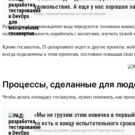
удовольствие. А еще у нас хорошая з
Инна, главный инженер по тестированию
Разработка и сопровождение кода чередуются: половина команд
получает возможность поработать с коллегами, изучить чужой к
Кроме госзакупок, IT-департамент ведет и другие проекты: моб
всегда подключены к этим проектам, постоянно повышая свои
Процессы, сделанные для люд
Чтобы делать площадку госзакупок, нужно понимать, как прохо
«Мы не грузим этим новичка в первый
то есть к концу испытательного срок
Александр Штурмин, руководитель IT-департамента