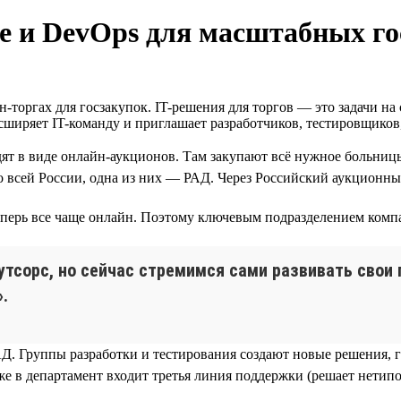
ие и DevOps для масштабных г
-торгах для госзакупок. IT-решения для торгов — это задачи н
сширяет IT-команду и приглашает разработчиков, тестировщиков
ят в виде онлайн-аукционов. Там закупают всё нужное больниц
о всей России, одна из них — РАД. Через Российский аукционны
еперь все чаще онлайн. Поэтому ключевым подразделением компа
аутсорс, но сейчас стремимся сами развивать сво
.
РАД. Группы разработки и тестирования создают новые решения,
же в департамент входит третья линия поддержки (решает нетипо