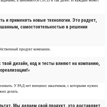
задачами, а занимаются CI/CD и так далее. И каждый может
ть и применять новые технологии. Это радует,
лышанным, самостоятельностью в решении
обственный продукт компании.
 твой дизайн, код и тесты влияют на компанию,
мореализации!»
изовать. У РАД нет внешних заказчиков, с которыми нужно
жно делать.
льтат. Мы делаем свой продукт, это доставляет