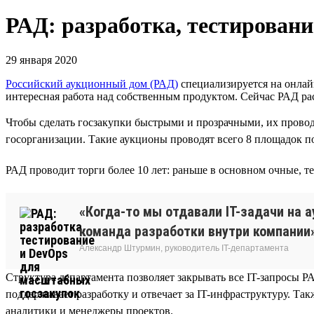
РАД: разработка, тестирован
29 января 2020
Российский аукционный дом (РАД)
специализируется на онлайн
интересная работа над собственным продуктом. Сейчас РАД ра
Чтобы сделать госзакупки быстрыми и прозрачными, их провод
госорганизации. Такие аукционы проводят всего 8 площадок п
РАД проводит торги более 10 лет: раньше в основном очные, т
«Когда-то мы отдавали IT-задачи на 
команда разработки внутри компании»
Александр Штурмин, руководитель IT-департамента
Структура департамента позволяет закрывать все IT-запросы 
поддерживает разработку и отвечает за IT-инфраструктуру. Так
аналитики и менеджеры проектов.