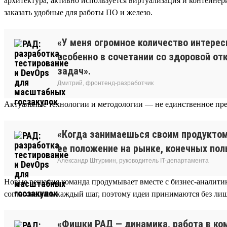
архитектура, активно используется виртуализация и контейне
заказать удобные для работы ПО и железо.
«У меня огромное количество интерес
особенно в сочетании со здоровой о
задач».
Дмитрий, фронтенд-разработчик
Актуальные технологии и методологии — не единственное пре
«Когда занимаешься своим продуктом,
ее положение на рынке, конечных пол
Александр Штурмин, руководитель IT-департамента
Новые решения команда продумывает вместе с бизнес-аналитик
согласовывать каждый шаг, поэтому идеи принимаются без ли
«Фишки РАД — динамика, работа в ком