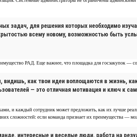
ризация. Системные администраторы не ограничены админскими 
ных задач, для решения которых необходимо изуча
ткрытостью всему новому, возможностью быть ус
имущество РАД. Еще важнее, что площадка для госзакупок — с
 видишь, как твои идеи воплощаются в жизнь, как
ьзователей — это отличная мотивация и ключ к са
ами, и каждый сотрудник может предложить, как их лучше реал
шних сложностей: если команда признает их преимущества — мо
анде, интересные и веселые люди, работа на резу