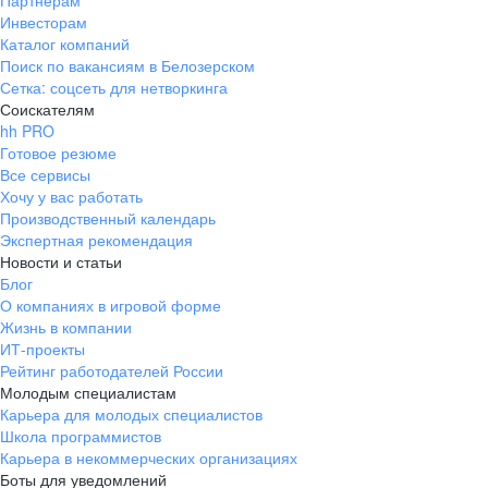
Партнерам
Инвесторам
ул. Янковского, д. 169, 7 этаж,
Каталог компаний
706 каб.
Поиск по вакансиям в Белозерском
+7 861 205-55-57
Сетка: соцсеть для нетворкинга
pr@krd.hh.ru
Соискателям
hh PRO
Готовое резюме
Владивосток
Все сервисы
пер. Ланинский д. 4, офис 3.4
Хочу у вас работать
Производственный календарь
+7 423 202-33-28
Экспертная рекомендация
pr@dv.hh.ru
Новости и статьи
Блог
Новосибирск
О компаниях в игровой форме
Жизнь в компании
ул. Большевистская, д. 35,
ИТ-проекты
помещение 21
Рейтинг работодателей России
+7 383 207-94-64
Молодым специалистам
Карьера для молодых специалистов
pr@nsk.hh.ru
Школа программистов
Карьера в некоммерческих организациях
Минск
Боты для уведомлений