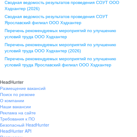
Сводная ведомость результатов проведения СОУТ ООО
ул. Комиссаржевской, д. 10,
Хэдхантер (2026)
офис 1212
Сводная ведомость результатов проведения СОУТ
+7 473 280-05-05
Ярославский филиал ООО Хэдхантер
pr@vrn.hh.ru
Перечень рекомендуемых мероприятий по улучшению
условий труда ООО Хэдхантер
Казань
Перечень рекомендуемых мероприятий по улучшению
ул. Спартаковская, д. 2А, этаж 3,
условий труда ООО Хэдхантер (2026)
помещение 15
Перечень рекомендуемых мероприятий по улучшению
условий труда Ярославский филиал ООО Хэдхантер
+7 843 212-12-50
pr@kzn.hh.ru
HeadHunter
Размещение вакансий
Екатеринбург
Поиск по резюме
ул. Боевых Дружин, стр. 20,
О компании
5 этаж, офис 505, 521
Наши вакансии
Реклама на сайте
+7 343 226-79-99
Требования к ПО
pr@ural.hh.ru
Безопасный HeadHunter
HeadHunter API
Краснодар