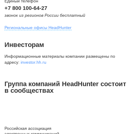
Единый телефон
+7 800 100-64-27
звонок из регионов России бесплатный
Региональные офисы HeadHunter
Москва
Инвесторам
внутригородская территория
Информационные материалы компании размещены по
Муниципальный округ Тверской,
адресу:
investor.hh.ru
2-я Брестская ул., д. 48,
помещение 25
+7 495 974-64-27
Группа компаний HeadHunter состоит
+7 495 980-64-27
в сообществах
+7 495 134-92-24
press@hh.ru
Санкт-Петербург
ул. Жуковского, д. 19, особняк
Российская ассоциация
Юргенса, 4 этаж
электронных коммуникаций