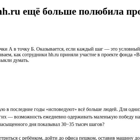
hh.ru ещё больше полюбила пр
очки А в точку Б. Оказывается, если каждый шаг — это условный
ываем, как сотрудники hh.ru приняли участие в проекте фонда 
выкли думать.
ю в последние годы «исповедуют» всё больше людей. Для одни
угих — возможность ежедневно одерживать маленькую победу на
 насыщенного дня показывал 30−35 тысяч шагов?
етриться с ребёнком, дойти до офиса пешком, оставив машину дом