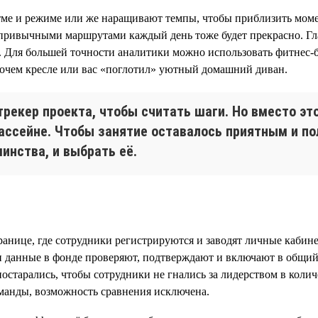
тме и режиме или же наращивают темпы, чтобы приблизить моме
 привычными маршрутами каждый день тоже будет прекрасно. Гла
 Для большей точности аналитики можно использовать фитнес-бр
рабочем кресле или вас «поглотил» уютный домашний диван.
трекер проекта, чтобы считать шаги. Но вместо э
ассейне. Чтобы занятие оставалось приятным и п
инства, и выбрать её.
анице, где сотрудники регистрируются и заводят личные кабине
и данные в фонде проверяют, подтверждают и включают в общий
старались, чтобы сотрудники не гнались за лидерством в количе
оманды, возможность сравнения исключена.