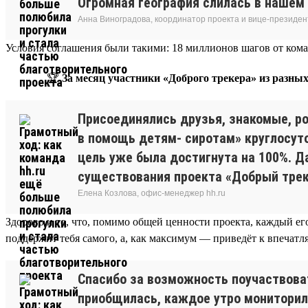
Огромная география слилась в нашем 
Анна Виноградова, координатор проекта и вице-президе
Условия соглашения были такими: 18 миллионов шагов от коман
🏆
За месяц участники «Доброго трекера» из разных
Присоединялись друзья, знакомые, р
в помощь детям- сиротам» круглосуто
цель уже была достигнута на 100%. Д
существования проекта «Добрый треке
Елена Козлова, офис-менеджер hh.ru
Здорово и то, что, помимо общей ценности проекта, каждый его
поддержит тебя самого, а, как максимум — приведёт к впечатл
Спасибо за возможность поучаствоват
приобщилась, каждое утро мониторила