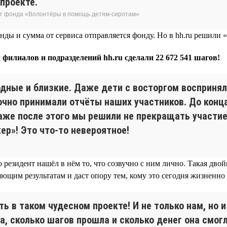
проекте.
нт фонда «Волонтёры в помощь детям-сиротам»
ды и сумма от сервиса отправляется фонду. Но в hh.ru решили «
 филиалов и подразделений hh.ru сделали 22 672 541 шагов!
одные и близкие. Даже дети с восторгом восприня
чно принимали отчёты наших участников. До конца
аже после этого мы решили не прекращать участие
р»! Это что-то невероятное!
 резидент нашёл в нём то, что созвучно с ним лично. Такая двой
яющим результатам и даст опору тем, кому это сегодня жизненно
ь в таком чудесном проекте! И не только нам, но 
, сколько шагов прошла и сколько денег она смогл