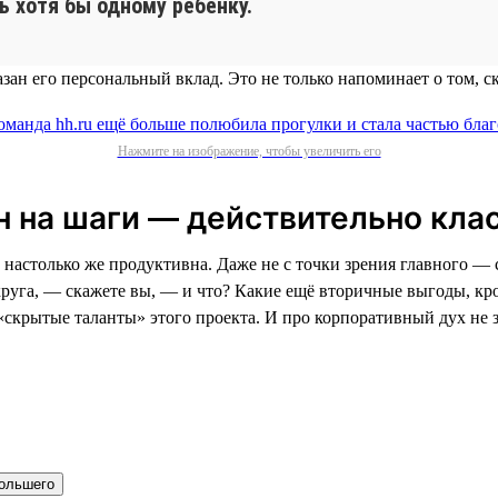
ь хотя бы одному ребёнку.
зан его персональный вклад. Это не только напоминает о том, с
Нажмите на изображение, чтобы увеличить его
 на шаги — действительно кла
настолько же продуктивна. Даже не с точки зрения главного — с
руга, — скажете вы, — и что? Какие ещё вторичные выгоды, кро
 «скрытые таланты» этого проекта. И про корпоративный дух не 
большего