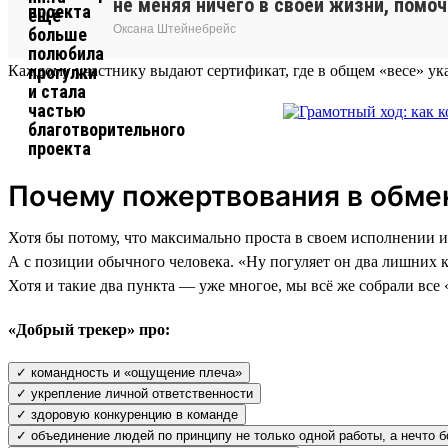
не меняя ничего в своей жизни, помоч
Оксана Штейнебрейс
Каждому участнику выдают сертификат, где в общем «весе» ука
Почему пожертвования в обмен
Хотя бы потому, что максимально проста в своем исполнении и 
А с позиции обычного человека. «Ну погуляет он два лишних к
Хотя и такие два пункта — уже многое, мы всё же собрали все
«Добрый трекер» про:
✓ командность и «ощущение плеча»
✓ укрепление личной ответственности
✓ здоровую конкуренцию в команде
✓ объединение людей по принципу не только одной работы, а нечто 