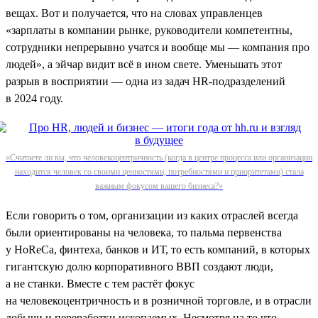
вещах. Вот и получается, что на словах управленцев
«зарплаты в компании рынке, руководители компетентны,
сотрудники непрерывно учатся и вообще мы — компания про
людей», а эйчар видит всё в ином свете. Уменьшать этот
разрыв в восприятии — одна из задач HR-подразделений
в 2024 году.
«Считаете ли вы, что человекоцентричность (когда в центре процесса или организации
находится человек со своими ценностями, потребностями и приоритетами) стала
важным фокусом вашего бизнеса?»
Если говорить о том, организации из каких отраслей всегда
были ориентированы на человека, то пальма первенства
у HoReCa, финтеха, банков и ИТ, то есть компаний, в которых
гигантскую долю корпоративного ВВП создают люди,
а не станки. Вместе с тем растёт фокус
на человекоцентричность и в розничной торговле, и в отрасли
добычи и переработки ископаемых. Несмотря на то что