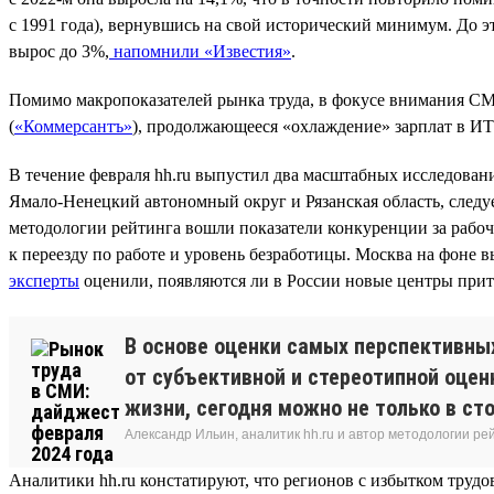
с 1991 года), вернувшись на свой исторический минимум. До эт
вырос до 3%,
напомнили «Известия»
.
Помимо макропоказателей рынка труда, в фокусе внимания СМ
(
«Коммерсантъ»
), продолжающееся «охлаждение» зарплат в ИТ
В течение февраля hh.ru выпустил два масштабных исследова
Ямало-Ненецкий автономный округ и Рязанская область, следуе
методологии рейтинга вошли показатели конкуренции за рабо
к переезду по работе и уровень безработицы. Москва на фоне в
эксперты
оценили, появляются ли в России новые центры прит
В основе оценки самых перспективны
от субъективной и стереотипной оцен
жизни, сегодня можно не только в ст
Александр Ильин, аналитик hh.ru и автор методологии ре
Аналитики hh.ru констатируют, что регионов с избытком трудов