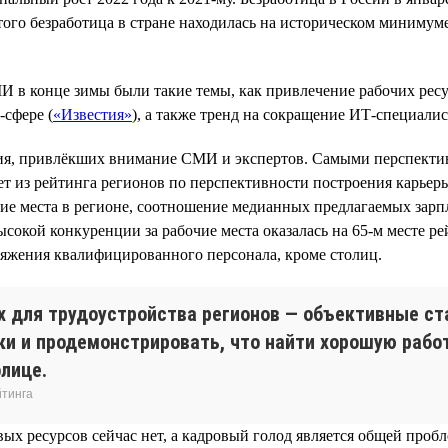
ого безработица в стране находилась на историческом минимуме в
И в конце зимы были такие темы, как привлечение рабочих рес
-сфере (
«Известия»
), а также тренд на сокращение ИТ-специалис
ния, привлёкших внимание СМИ и экспертов. Самыми перспектив
т из рейтинга регионов по перспективности построения карьеры
чие места в регионе, соотношение медианных предлагаемых зарп
ысокой конкуренции за рабочие места оказалась на 65-м месте ре
яжения квалифицированного персонала, кроме столиц.
х для трудоустройства регионов — объективные ст
ки и продемонстрировать, что найти хорошую рабо
олице.
йтинга
ых ресурсов сейчас нет, а кадровый голод является общей пробл