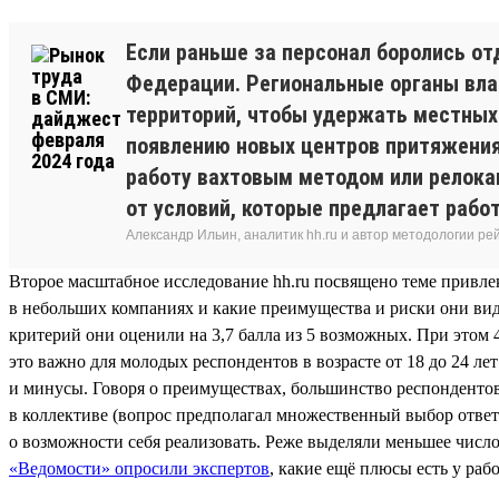
Если раньше за персонал боролись от
Федерации. Региональные органы вла
территорий, чтобы удержать местных 
появлению новых центров притяжения
работу вахтовым методом или релокац
от условий, которые предлагает работ
Александр Ильин, аналитик hh.ru и автор методологии ре
Второе масштабное исследование hh.ru посвящено теме привлек
в небольших компаниях и какие преимущества и риски они видя
критерий они оценили на 3,7 балла из 5 возможных. При это
это важно для молодых респондентов в возрасте от 18 до 24 ле
и минусы. Говоря о преимуществах, большинство респондентов
в коллективе (вопрос предполагал множественный выбор отве
о возможности себя реализовать. Реже выделяли меньшее число
«Ведомости» опросили экспертов
, какие ещё плюсы есть у раб