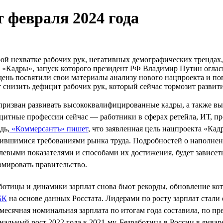
 февраля 2024 года
ой нехватке рабочих рук, негативных демографических трендах,
 «Кадры», запуск которого президент РФ Владимир Путин огла
ень посвятили свои материалы анализу нового нацпроекта и поп
 снизить дефицит рабочих рук, который сейчас тормозит разви
 призван развивать высококвалифицированные кадры, а также в
итные профессии сейчас — работники в сферах ретейла, ИТ, про
дь,
«Коммерсантъ» пишет
, что заявленная цель нацпроекта «К
нившимися требованиями рынка труда. Подробностей о наполне
левыми показателями и способами их достижения, будет зависет
рмировать правительство.
ботицы и динамики зарплат снова бьют рекорды, обновление кот
БК
на основе данных Росстата. Лидерами по росту зарплат стали
месячная номинальная зарплата по итогам года составила, по пр
нальный рост 2022 года к 2021-му. Безработица в России в январ