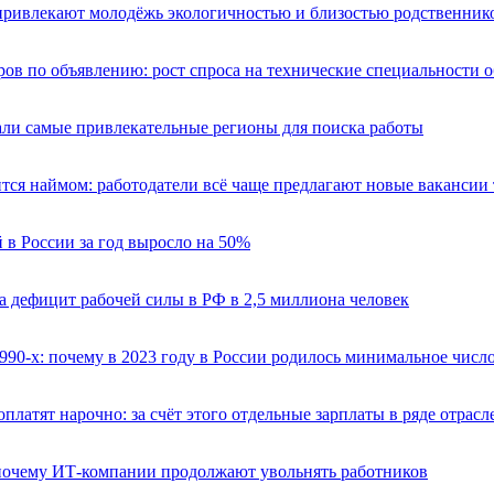
привлекают молодёжь экологичностью и близостью родственник
ов по объявлению: рост спроса на технические специальности 
али самые привлекательные регионы для поиска работы
тся наймом: работодатели всё чаще предлагают новые вакансии
 в России за год выросло на 50%
а дефицит рабочей силы в РФ в 2,5 миллиона человек
990-х: почему в 2023 году в России родилось минимальное число
платят нарочно: за счёт этого отдельные зарплаты в ряде отрас
почему ИТ-компании продолжают увольнять работников