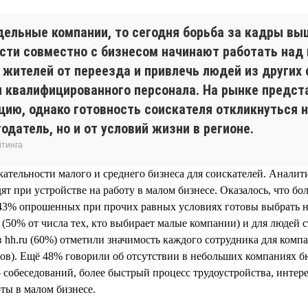
дельные компании, то сегодня борьба за кадры вы
сти совместно с бизнесом начинают работать на
жителей от переезда и привлечь людей из других 
 квалифицированного персонала. На рынке предс
ию, однако готовность соискателя откликнуться н
одатель, но и от условий жизни в регионе.
йтинга
ательности малого и среднего бизнеса для соискателей. Аналит
т при устройстве на работу в малом бизнесе. Оказалось, что б
м 43% опрошенных при прочих равных условиях готовы выбрать 
т (50% от числа тех, кто выбирает малые компании) и для людей 
 hh.ru (60%) отметили значимость каждого сотрудника для комп
тов). Ещё 48% говорили об отсутствии в небольших компаниях 
 собеседований, более быстрый процесс трудоустройства, интер
оты в малом бизнесе.