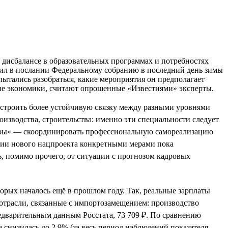
 дисбалансе в образовательных программах и потребностях
сил в послании Федеральному собранию в последний день зимы
ытались разобраться, какие мероприятия он предполагает
тие экономики, считают опрошенные «Известиями» эксперты.
ыстроить более устойчивую связку между разными уровнями
изводства, строительства: именно эти специальности следует
адры» — скоординировать профессиональную самореализацию
нии нового нацпроекта конкретными мерами пока
ь, помимо прочего, от ситуации с прогнозом кадровых
орых началось ещё в прошлом году. Так, реальные зарплаты
 отрасли, связанные с импортозамещением: производство
едварительным данным Росстата, 73 709 ₽. По сравнению
е снизилась до 2,9% (за весь период наблюдений показателя