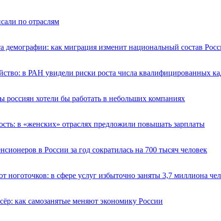
сали по отраслям
а демографии: как миграция изменит национальный состав Росс
йство: в РАН увидели риски роста числа квалифицированных ка
ы россиян хотели бы работать в небольших компаниях
ость: в «женских» отраслях предложили повышать зарплаты
нсионеров в России за год сократилась на 700 тысяч человек
т ноготочков: в сфере услуг избыточно заняты 3,7 миллиона че
сёр: как самозанятые меняют экономику России