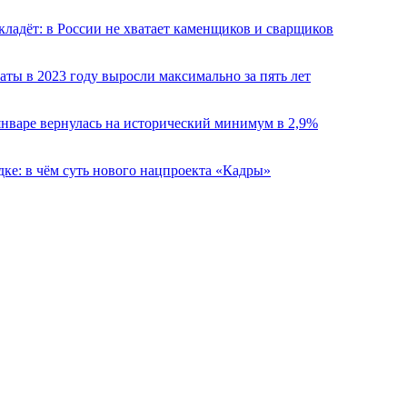
кладёт: в России не хватает каменщиков и сварщиков
аты в 2023 году выросли максимально за пять лет
январе вернулась на исторический минимум в 2,9%
дке: в чём суть нового нацпроекта «Кадры»