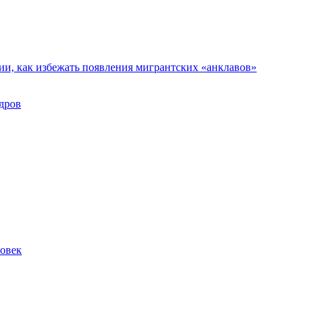
ии, как избежать появления мигрантских «анклавов»
дров
ловек