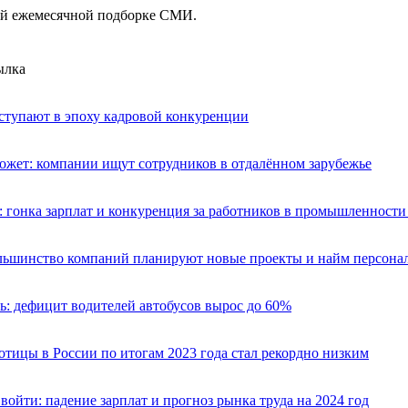
ей ежемесячной подборке СМИ.
ылка
ступают в эпоху кадровой конкуренции
ожет: компании ищут сотрудников в отдалённом зарубежье
: гонка зарплат и конкуренция за работников в промышленност
ольшинство компаний планируют новые проекты и найм персона
: дефицит водителей автобусов вырос до 60%
отицы в России по итогам 2023 года стал рекордно низким
 войти: падение зарплат и прогноз рынка труда на 2024 год