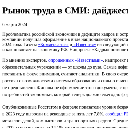
Рынок труда в СМИ: дайджест
6 марта 2024
Проблематика российской экономики в дефиците кадров и остр
компаний получила оформление в виде национального проекта
2024 года. Газеты
«Коммерсантъ»
и
«Известия»
на следующий д
и как повлияет на экономику РФ. Нацпроект «Кадры» позволит
По мнению экспертов,
опрошенных «Известиями»
, нацпроект
образовательных учреждений — от школы до вуза. Самые дефиц
поставить в фокус внимания, считают аналитики. В свою очере
россиян с возможностями системы образования и сильно изме
не представлено. Финальное оформление этого документа, с це
потребностей экономики, который теперь должно ежегодно фо
Опубликованные Росстатом в феврале показатели уровня безра
в 2023 году выросли на рекордные за пять лет 7,8%,
сообщил Р
металлоизделий, компьютеров и транспортных средств. Средне
с 2022-м она выросла на 14,1%, что в точности повторило номи