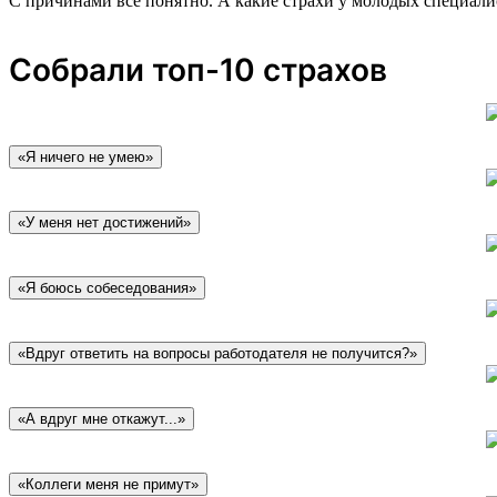
С причинами все понятно. А какие страхи у молодых специали
Собрали топ-10 страхов
«Я ничего не умею»
«У меня нет достижений»
«Я боюсь собеседования»
«Вдруг ответить на вопросы работодателя не получится?»
«А вдруг мне откажут...»
«Коллеги меня не примут»