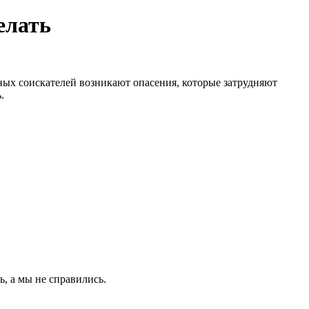
елать
тных соискателей возникают опасения, которые затрудняют
.
ь, а мы не справились.