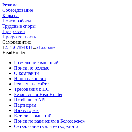
Резюме
Собеседование
Карьера
Поиск работы
Трудовые споры
Профессии
Продуктивность
Саморазвитие
1
2
3
4
5
6
7
8
9
10
11
...
21
дальше
HeadHunter
Размещение вакансий
Поиск по резюме
О компании
Наши вакансии
Реклама на сайте
Требования к ПО
Безопасный HeadHunter
HeadHunter API
Партнерам
Инвесторам
Каталог компаний
Поиск по вакансиям в Белозерском
Сетка: соцсеть для нетворкинга