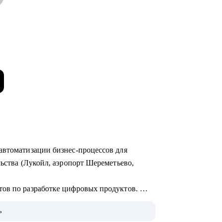
автоматизации бизнес-процессов для
льства (Лукойл, аэропорт Шереметьево,
тов по разработке цифровых продуктов.
едрения систем на базе искусственного
ь