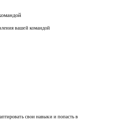
 новый уровень или поменять направление.
структурировать процессы и масштабировать
командой
вления вашей командой
чески любую проблему, возникающую у тебя
ся с выбором, я проведу для тебя обзор на
жу про лайфхаки и особенности работы.
аптировать свои навыки и попасть в