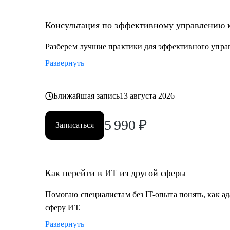
• Специалистам с опытом, которые хотят перейти на
• Руководителям проектных офисов, которым нужно 
Консультация по эффективному управлению 
команду.
Разберем лучшие практики для эффективного упра
Мы вместе сможем индивидуально разобрать практи
Развернуть
на проектах. А если ты новичок и только определяешь
самые востребованные профессии в сфере ИТ, расска
Ближайшая запись
13 августа 2026
5 990
₽
Записаться
Как перейти в ИТ из другой сферы
Помогаю специалистам без IT-опыта понять, как ад
сферу ИТ.
Развернуть