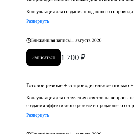
• медицина (не фарма)
• образование
Консультация для создания продающего сопроводи
• психология
Развернуть
• бьюти-индустрия (индустрия красоты)
• HR ( управление персоналом)
• административный персонал
Ближайшая запись
11 августа 2026
• продажи
1 700
₽
• спорт
Записаться
• HoReCa (индустрия гостеприимства)
• туризм
Готовое резюме + сопроводительное письмо +
Консультация для получения ответов на вопросы по
создания эффективного резюме и продающего сопр
Развернуть