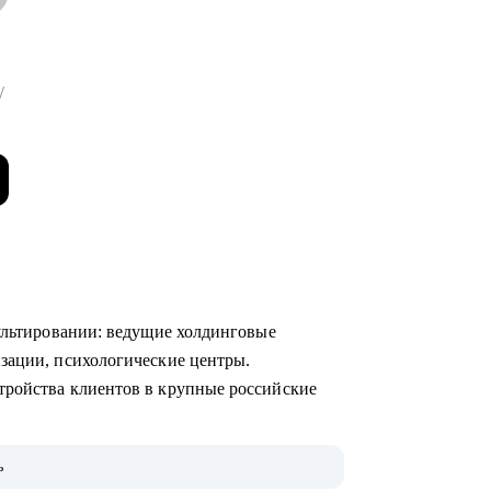
/
сультировании: ведущие холдинговые
изации, психологические центры.
тройства клиентов в крупные российские
ю, что ищут работодатели, с моей помощью
ь