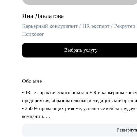
Яна Давлатова
Карьерный консультант / HR эксперт / Рекрутер 
Психолог
Выбрать услугу
Обо мне
• 13 лет практического опыта в HR и карьерном кон
предприятия, образовательные и медицинские орган
• 2500+ продающих резюме, успешные кейсы трудоус
компании.
• Имею опыт нанимающего руководителя и точно зна
Развернут
вы сможете посмотреть на себя «глазами рекрутера».