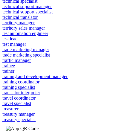
technical specialist
technical support manager
technical support specialist
technical translator
territory manager
territory sales manager
test automation engineer
test lead
test manager
trade marketing manager
trade marketing specialist
traffic manager
trainee
trainer
training and development manager
training coordinator
training specialist
translator interpreter
travel coordinator
travel specialist
treasurer
treasury manager
treasury specialist