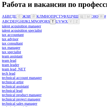
Работа и вакансии по професс
А
Б
В
Г
Д
Е
Ж
З
И
К
Л
М
Н
О
П
Р
С
Т
У
Ф
Х
Ц
Ч
Ш
Э
Ю
#
Ё
Й
Щ
Ы
Я
A
B
C
D
E
F
G
H
I
J
K
L
M
N
O
P
Q
R
S
U
V
W
X
T
Y
Z
talent acquisition manager
talent acquisition specialist
tax accountant
tax advisor
tax consultant
tax manager
tax specialist
team assistant
team lead
team leader
team lead .NET
tech lead
technical account manager
technical artist
technical assistant
technical lead
technical product manager
technical project manager
technical sales manager