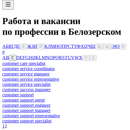
Работа и вакансии
по профессии в Белозерском
А
Б
В
Г
Д
Е
Ж
З
И
К
Л
М
Н
О
П
Р
С
Т
У
Ф
Х
Ц
Ч
Ш
Э
Ю
Ё
Й
Щ
Ы
Я
#
A
B
D
E
F
G
H
I
J
K
L
M
N
O
P
Q
R
S
T
U
V
W
X
C
Y
Z
customer care specialist
customer service coordinator
customer service manager
customer service representative
customer service specialist
customer success manager
customer support
customer support agent
customer support engineer
customer support manager
customer support representative
customer support specialist
1
2