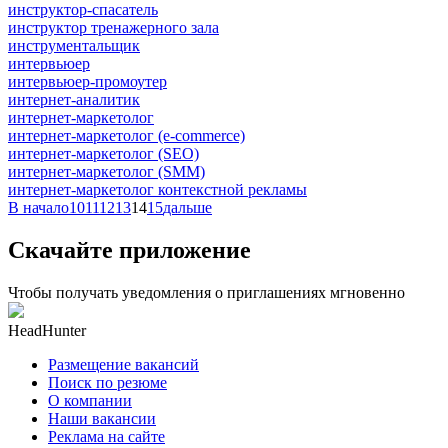
инструктор-спасатель
инструктор тренажерного зала
инструментальщик
интервьюер
интервьюер-промоутер
интернет-аналитик
интернет-маркетолог
интернет-маркетолог (e-commerce)
интернет-маркетолог (SEO)
интернет-маркетолог (SMM)
интернет-маркетолог контекстной рекламы
В начало
10
11
12
13
14
15
дальше
Скачайте приложение
Чтобы получать уведомления о приглашениях мгновенно
HeadHunter
Размещение вакансий
Поиск по резюме
О компании
Наши вакансии
Реклама на сайте