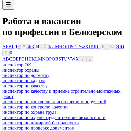
Работа и вакансии
по профессии в Белозерском
А
Б
В
Г
Д
Е
Ж
З
К
Л
М
Н
О
П
Р
С
Т
У
Ф
Х
Ц
Ч
Ш
Э
Ю
Ё
И
Й
Щ
Ы
#
Я
A
B
C
D
E
F
G
H
I
J
K
L
M
N
O
P
Q
R
S
T
U
V
W
X
Y
Z
инспектор ОК
инспектор охраны
инспектор по досмотру
инспектор по кадрам
инспектор по качеству
инспектор по качеству и приемке строительно-монтажных
работ
инспектор по контролю за исполнением поручений
инспектор по контролю качества
инспектор по охране труда
инспектор по охране труда и технике безопасности
инспектор по пожарной безопасности
инспектор по проверке документов