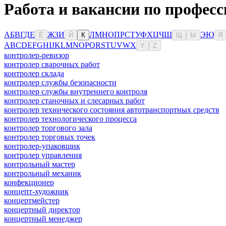
Работа и вакансии по професс
А
Б
В
Г
Д
Е
Ж
З
И
Л
М
Н
О
П
Р
С
Т
У
Ф
Х
Ц
Ч
Ш
Э
Ю
Ё
Й
К
Щ
Ы
Я
A
B
C
D
E
F
G
H
I
J
K
L
M
N
O
P
Q
R
S
T
U
V
W
X
Y
Z
контролер-ревизор
контролер сварочных работ
контролер склада
контролер службы безопасности
контролер службы внутреннего контроля
контролер станочных и слесарных работ
контролер технического состояния автотранспортных средств
контролер технологического процесса
контролер торгового зала
контролер торговых точек
контролер-упаковщик
контролер управления
контрольный мастер
контрольный механик
конфекционер
концепт-художник
концертмейстер
концертный директор
концертный менеджер