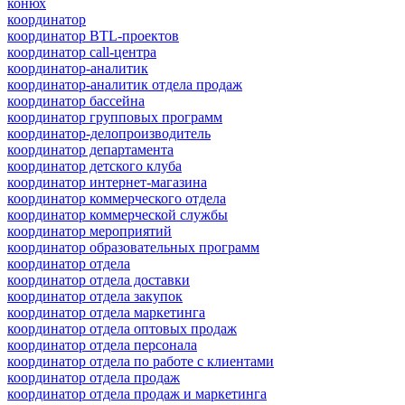
конюх
координатор
координатор BTL-проектов
координатор call-центра
координатор-аналитик
координатор-аналитик отдела продаж
координатор бассейна
координатор групповых программ
координатор-делопроизводитель
координатор департамента
координатор детского клуба
координатор интернет-магазина
координатор коммерческого отдела
координатор коммерческой службы
координатор мероприятий
координатор образовательных программ
координатор отдела
координатор отдела доставки
координатор отдела закупок
координатор отдела маркетинга
координатор отдела оптовых продаж
координатор отдела персонала
координатор отдела по работе с клиентами
координатор отдела продаж
координатор отдела продаж и маркетинга