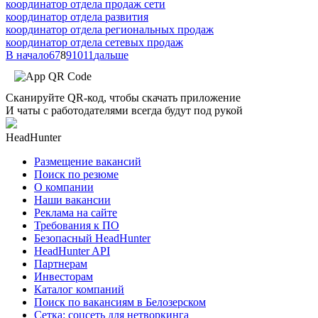
координатор отдела продаж сети
координатор отдела развития
координатор отдела региональных продаж
координатор отдела сетевых продаж
В начало
6
7
8
9
10
11
дальше
Сканируйте QR-код, чтобы скачать приложение
И чаты с работодателями всегда будут под рукой
HeadHunter
Размещение вакансий
Поиск по резюме
О компании
Наши вакансии
Реклама на сайте
Требования к ПО
Безопасный HeadHunter
HeadHunter API
Партнерам
Инвесторам
Каталог компаний
Поиск по вакансиям в Белозерском
Сетка: соцсеть для нетворкинга