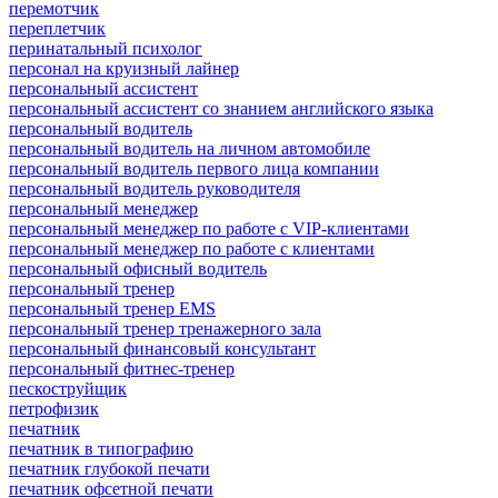
перемотчик
переплетчик
перинатальный психолог
персонал на круизный лайнер
персональный ассистент
персональный ассистент со знанием английского языка
персональный водитель
персональный водитель на личном автомобиле
персональный водитель первого лица компании
персональный водитель руководителя
персональный менеджер
персональный менеджер по работе с VIP-клиентами
персональный менеджер по работе с клиентами
персональный офисный водитель
персональный тренер
персональный тренер EMS
персональный тренер тренажерного зала
персональный финансовый консультант
персональный фитнес-тренер
пескоструйщик
петрофизик
печатник
печатник в типографию
печатник глубокой печати
печатник офсетной печати