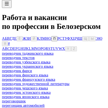
Работа и вакансии
по профессии в Белозерском
А
Б
В
Г
Д
Е
Ж
З
И
К
Л
М
Н
О
Р
С
Т
У
Ф
Х
Ц
Ч
Ш
Э
Ю
Ё
Й
П
Щ
Ы
#
Я
A
B
C
D
E
F
G
H
I
J
K
L
M
N
O
P
Q
R
S
T
U
V
W
X
Y
Z
переводчик таджикского языка
переводчик текстов
переводчик узбекского языка
переводчик украинского языка
переводчик фарси
переводчик финского языка
переводчик французского языка
переводчик художественной литературы
переводчик чешского языка
переводчик эстонского языка
переводчик японского языка
переговорщик
перегонщик автомобилей