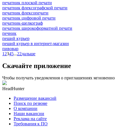
печатник плоской печати
печатник флексографской печати
печатник флексопечати
печатник цифровой печати
печатник-шелкограф
печатник широкоформатной печати
печник
пеший курьер
пеший курьер в интернет-магазин
пивовар
1
2
3
4
5
...
22
дальше
Скачайте приложение
Чтобы получать уведомления о приглашениях мгновенно
HeadHunter
Размещение вакансий
Поиск по резюме
О компании
Наши вакансии
Реклама на сайте
Требования к ПО