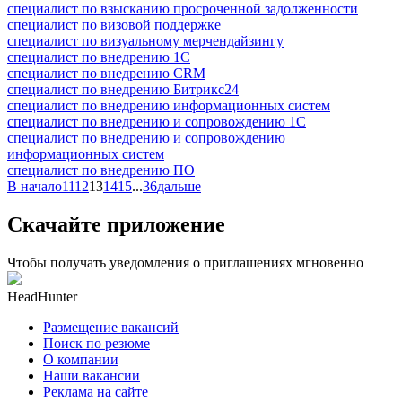
специалист по взысканию просроченной задолженности
специалист по визовой поддержке
специалист по визуальному мерчендайзингу
специалист по внедрению 1С
специалист по внедрению CRM
специалист по внедрению Битрикс24
специалист по внедрению информационных систем
специалист по внедрению и сопровождению 1С
специалист по внедрению и сопровождению
информационных систем
специалист по внедрению ПО
В начало
11
12
13
14
15
...
36
дальше
Скачайте приложение
Чтобы получать уведомления о приглашениях мгновенно
HeadHunter
Размещение вакансий
Поиск по резюме
О компании
Наши вакансии
Реклама на сайте