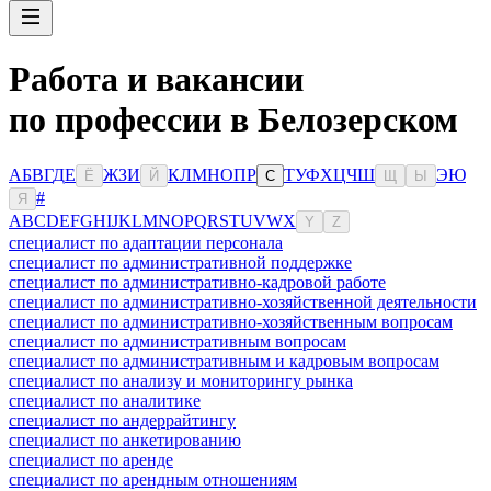
Работа и вакансии
по профессии в Белозерском
А
Б
В
Г
Д
Е
Ж
З
И
К
Л
М
Н
О
П
Р
Т
У
Ф
Х
Ц
Ч
Ш
Э
Ю
Ё
Й
С
Щ
Ы
#
Я
A
B
C
D
E
F
G
H
I
J
K
L
M
N
O
P
Q
R
S
T
U
V
W
X
Y
Z
специалист по адаптации персонала
специалист по административной поддержке
специалист по административно-кадровой работе
специалист по административно-хозяйственной деятельности
специалист по административно-хозяйственным вопросам
специалист по административным вопросам
специалист по административным и кадровым вопросам
специалист по анализу и мониторингу рынка
специалист по аналитике
специалист по андеррайтингу
специалист по анкетированию
специалист по аренде
специалист по арендным отношениям