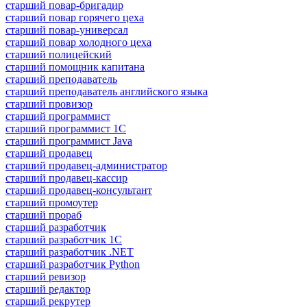
старший повар-бригадир
старший повар горячего цеха
старший повар-универсал
старший повар холодного цеха
старший полицейский
старший помощник капитана
старший преподаватель
старший преподаватель английского языка
старший провизор
старший программист
старший программист 1С
старший программист Java
старший продавец
старший продавец-администратор
старший продавец-кассир
старший продавец-консультант
старший промоутер
старший прораб
старший разработчик
старший разработчик 1С
старший разработчик .NET
старший разработчик Python
старший ревизор
старший редактор
старший рекрутер