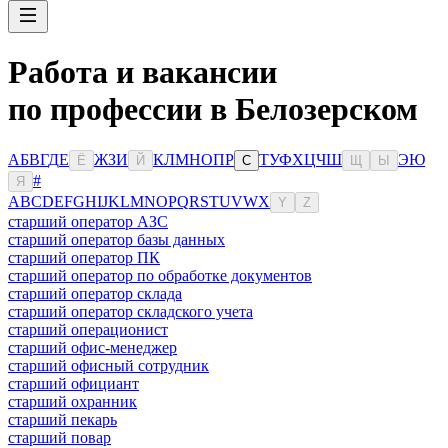
Работа и вакансии
по профессии в Белозерском
А
Б
В
Г
Д
Е
Ж
З
И
К
Л
М
Н
О
П
Р
Т
У
Ф
Х
Ц
Ч
Ш
Э
Ю
Ё
Й
С
Щ
Ы
#
Я
A
B
C
D
E
F
G
H
I
J
K
L
M
N
O
P
Q
R
S
T
U
V
W
X
Y
Z
старший оператор АЗС
старший оператор базы данных
старший оператор ПК
старший оператор по обработке документов
старший оператор склада
старший оператор складского учета
старший операционист
старший офис-менеджер
старший офисный сотрудник
старший официант
старший охранник
старший пекарь
старший повар