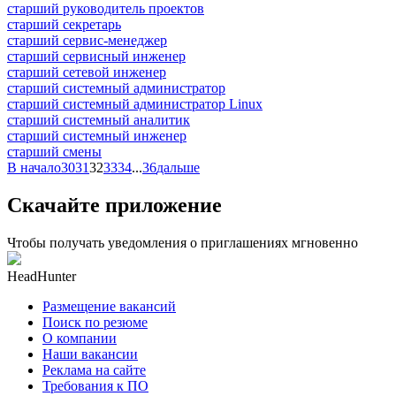
старший руководитель проектов
старший секретарь
старший сервис-менеджер
старший сервисный инженер
старший сетевой инженер
старший системный администратор
старший системный администратор Linux
старший системный аналитик
старший системный инженер
старший смены
В начало
30
31
32
33
34
...
36
дальше
Скачайте приложение
Чтобы получать уведомления о приглашениях мгновенно
HeadHunter
Размещение вакансий
Поиск по резюме
О компании
Наши вакансии
Реклама на сайте
Требования к ПО