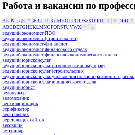
Работа и вакансии по професс
А
Б
Г
Д
Е
Ж
З
И
К
Л
М
Н
О
П
Р
С
Т
У
Ф
Х
Ц
Ч
Ш
Э
Ю
В
Ё
Й
Щ
Ы
Я
A
B
C
D
E
F
G
H
I
J
K
L
M
N
O
P
Q
R
S
T
U
V
W
X
Y
Z
ведущий экономист ПЭО
ведущий экономист (строительство)
ведущий экономист-финансист
ведущий экономист финансового отдела
ведущий экономист финансово-экономического отдела
ведущий юрисконсульт
ведущий юрисконсульт по корпоративному праву
ведущий юрисконсульт (строительство)
ведущий юрисконсульт управления по корпоративной и догово
ведущий юрисконсульт юридического отдела
ведущий юрист
велокурьер
веломеханик
вентиляционщик
верификатор
верстальщик
верстальщик сайтов
весовщик
ветеринар