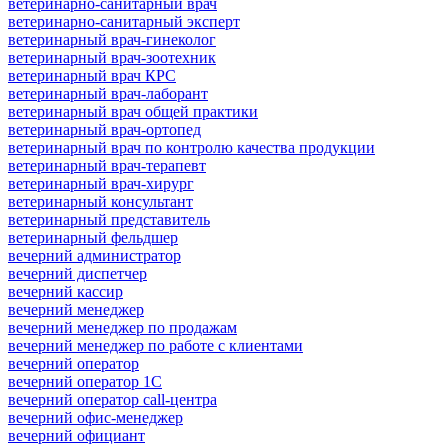
ветеринарно-санитарный врач
ветеринарно-санитарный эксперт
ветеринарный врач-гинеколог
ветеринарный врач-зоотехник
ветеринарный врач КРС
ветеринарный врач-лаборант
ветеринарный врач общей практики
ветеринарный врач-ортопед
ветеринарный врач по контролю качества продукции
ветеринарный врач-терапевт
ветеринарный врач-хирург
ветеринарный консультант
ветеринарный представитель
ветеринарный фельдшер
вечерний администратор
вечерний диспетчер
вечерний кассир
вечерний менеджер
вечерний менеджер по продажам
вечерний менеджер по работе с клиентами
вечерний оператор
вечерний оператор 1С
вечерний оператор call-центра
вечерний офис-менеджер
вечерний официант