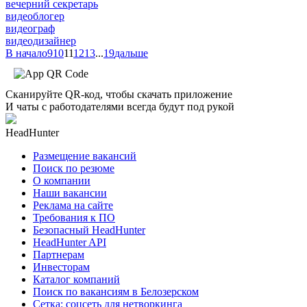
вечерний секретарь
видеоблогер
видеограф
видеодизайнер
В начало
9
10
11
12
13
...
19
дальше
Сканируйте QR-код, чтобы скачать приложение
И чаты с работодателями всегда будут под рукой
HeadHunter
Размещение вакансий
Поиск по резюме
О компании
Наши вакансии
Реклама на сайте
Требования к ПО
Безопасный HeadHunter
HeadHunter API
Партнерам
Инвесторам
Каталог компаний
Поиск по вакансиям в Белозерском
Сетка: соцсеть для нетворкинга