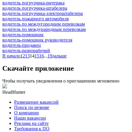
водитель погрузчика-ричтрака
водитель погрузчика-штабелера
водитель погрузчика-электроштабелера
водитель пожарного автомобиля
водитель по междугородним перевозкам
водитель по международным перевозкам
водитель-помощник
водитель-помощник руководителя
водитель-продавец
водитель-разнорабочий
В начало
12
13
14
15
16
...
19
дальше
Скачайте приложение
Чтобы получать уведомления о приглашениях мгновенно
HeadHunter
Размещение вакансий
Поиск по резюме
О компании
Наши вакансии
Реклама на сайте
Требования к ПО