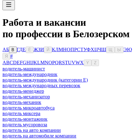
Работа и вакансии
по профессии в Белозерском
А
Б
Г
Д
Е
Ж
З
И
К
Л
М
Н
О
П
Р
С
Т
У
Ф
Х
Ц
Ч
Ш
Э
Ю
В
Ё
Й
Щ
Ы
#
Я
A
B
C
D
E
F
G
H
I
J
K
L
M
N
O
P
Q
R
S
T
U
V
W
X
Y
Z
водитель-машинист
водитель-международник
водитель-международник (категории Е)
водитель международных перевозок
водитель-менеджер
водитель-механизатор
водитель-механик
водитель микроавтобуса
водитель миксера
водитель-монтажник
водитель мусоровоза
водитель на авто компании
водитель на автомобиле компании